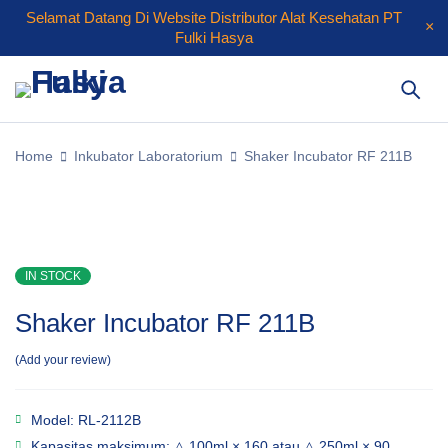
Selamat Datang Di Website Distributor Alat Kesehatan PT
Fulki Hasya
Home
Inkubator Laboratorium
Shaker Incubator RF 211B
IN STOCK
Shaker Incubator RF 211B
Add your review
Model: RL-2112B
Kapasitas maksimum: △ 100ml × 160 atau △ 250ml × 90